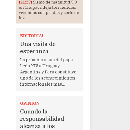
(21:27)
Sismo de magnitud 5.0
en Chupaca deja tres heridos,
viviendas colapsadas y corte de
luz
EDITORIAL
Una visita de
esperanza
La próxima visita del papa
León XIV a Uruguay,
Argentina y Perú constituye
uno de los acontecimientos
internacionales más
relevantes para América
Latina en los últimos años.
Más allá de su dimensión
OPINION
religiosa, esta gira
Cuando la
representa una oportunidad
responsabilidad
para reafirmar el valor del
alcanza a los
diálogo, fortalecer los