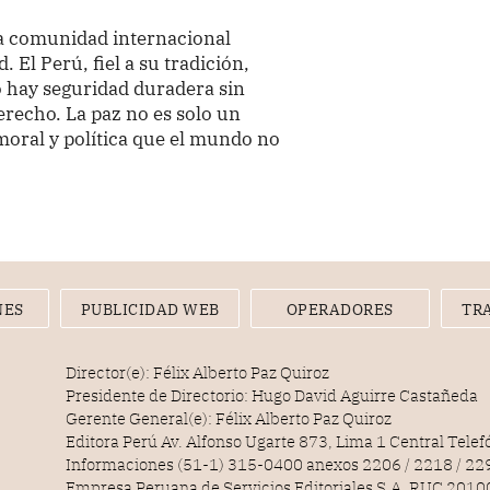
a comunidad internacional
 El Perú, fiel a su tradición,
o hay seguridad duradera sin
derecho. La paz no es solo un
moral y política que el mundo no
NES
PUBLICIDAD WEB
OPERADORES
TR
Director(e): Félix Alberto Paz Quiroz
Presidente de Directorio: Hugo David Aguirre Castañeda
Gerente General(e): Félix Alberto Paz Quiroz
Editora Perú Av. Alfonso Ugarte 873, Lima 1 Central Tele
Informaciones (51-1) 315-0400 anexos 2206 / 2218 / 22
Empresa Peruana de Servicios Editoriales S.A. RUC 20