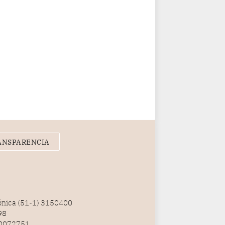
ANSPARENCIA
fónica (51-1) 3150400
98
100072751