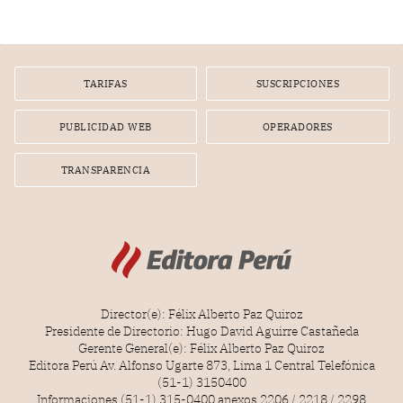
infracción. En un caso reciente, Indecopi sancionó al
gerente de un proveedor de servicios de entretenimiento
por la frustrada realización de un meet and greet con
Lionel Messi, cuya presencia fue ofrecida, a su vez, por el
gerente de la empresa promotora en una entrevista
TARIFAS
SUSCRIPCIONES
radial.
PUBLICIDAD WEB
OPERADORES
TRANSPARENCIA
Director(e): Félix Alberto Paz Quiroz
Presidente de Directorio: Hugo David Aguirre Castañeda
Gerente General(e): Félix Alberto Paz Quiroz
Editora Perú Av. Alfonso Ugarte 873, Lima 1 Central Telefónica
(51-1) 3150400
Informaciones (51-1) 315-0400 anexos 2206 / 2218 / 2298