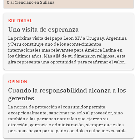
0 al Cienciano en Sullana
EDITORIAL
Una visita de esperanza
La próxima visita del papa León XIV a Uruguay, Argentina
y Perú constituye uno de los acontecimientos
internacionales más relevantes para América Latina en
los últimos años. Más allá de su dimensión religiosa, esta
gira representa una oportunidad para reafirmar el valor
del diálogo, fortalecer los vínculos entre los pueblos y
proyectar una imagen de cooperación en una región que
enfrenta desafíos en materia de desarrollo, cohesión
OPINION
social y gobernabilidad.
Cuando la responsabilidad alcanza a los
gerentes
La norma de protección al consumidor permite,
excepcionalmente, sancionar no solo al proveedor, sino
también a las personas naturales que ejercen su
dirección, gerencia o administración, siempre que estas
personas hayan participado con dolo o culpa inexcusable
en el planeamiento, la realización o la ejecución de la