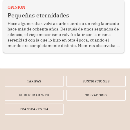
bimestrales el subsidio que reciben los beneficiarios del
OPINION
programa Pensión 65 abre una oportunidad para
Pequeñas eternidades
reflexionar sobre la importancia de fortalecer las políticas
públicas dirigidas a los adultos mayores en pobreza.
Hace algunos días volví a darle cuerda a un reloj fabricado
hace más de ochenta años. Después de unos segundos de
silencio, el viejo mecanismo volvió a latir con la misma
serenidad con la que lo hizo en otra época, cuando el
mundo era completamente distinto. Mientras observaba el
lento movimiento de sus agujas pensé que algunas cosas
poseen una misteriosa capacidad para sobrevivir al
tiempo.
TARIFAS
SUSCRIPCIONES
PUBLICIDAD WEB
OPERADORES
TRANSPARENCIA