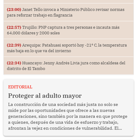
(23:00)
Janet Tello invoca a Ministerio Público revisar normas
para reforzar trabajo en flagrancia
(22:57)
Trujillo: PNP captura a tres personas e incauta más
64,000 dólares y 2000 soles
(22:39)
Arequipa: Patahuasi soportó hoy -21⁰ C, la temperatura
más baja en lo que va del invierno
(22:34)
Huancayo: Jenny Andrés Livia jura como alcaldesa del
distrito de El Tambo
EDITORIAL
Proteger al adulto mayor
La construcción de una sociedad más justa no solo se
mide por las oportunidades que ofrece a las nuevas
generaciones, sino también por la manera en que protege
a quienes, después de una vida de esfuerzo y trabajo,
afrontan la vejez en condiciones de vulnerabilidad. El
anuncio formulado por la presidenta de la república,
Keiko Fujimori, de incrementar de 350 a 700 soles