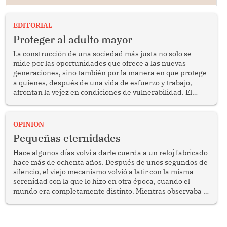
EDITORIAL
Proteger al adulto mayor
La construcción de una sociedad más justa no solo se
mide por las oportunidades que ofrece a las nuevas
generaciones, sino también por la manera en que protege
a quienes, después de una vida de esfuerzo y trabajo,
afrontan la vejez en condiciones de vulnerabilidad. El
anuncio formulado por la presidenta de la república,
Keiko Fujimori, de incrementar de 350 a 700 soles
bimestrales el subsidio que reciben los beneficiarios del
OPINION
programa Pensión 65 abre una oportunidad para
Pequeñas eternidades
reflexionar sobre la importancia de fortalecer las políticas
públicas dirigidas a los adultos mayores en pobreza.
Hace algunos días volví a darle cuerda a un reloj fabricado
hace más de ochenta años. Después de unos segundos de
silencio, el viejo mecanismo volvió a latir con la misma
serenidad con la que lo hizo en otra época, cuando el
mundo era completamente distinto. Mientras observaba el
lento movimiento de sus agujas pensé que algunas cosas
poseen una misteriosa capacidad para sobrevivir al
tiempo.