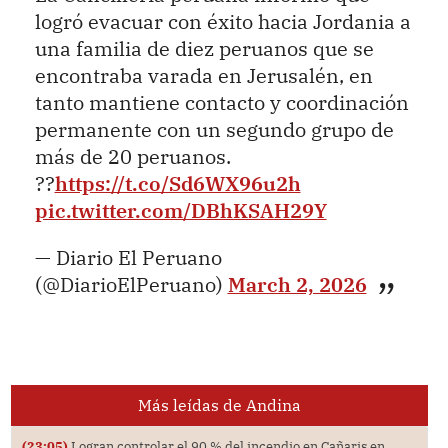
logró evacuar con éxito hacia Jordania a
una familia de diez peruanos que se
encontraba varada en Jerusalén, en
tanto mantiene contacto y coordinación
permanente con un segundo grupo de
más de 20 peruanos.
??
https://t.co/Sd6WX96u2h
pic.twitter.com/DBhKSAH29Y
— Diario El Peruano
(@DiarioElPeruano)
March 2, 2026
Más leídas de Andina
(23:05)
Logran controlar el 90 % del incendio en Cañaris en