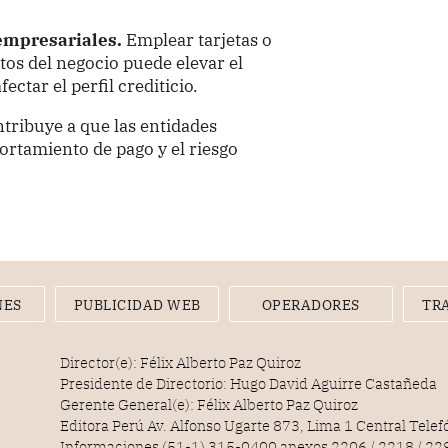
 empresariales.
Emplear tarjetas o
tos del negocio puede elevar el
ctar el perfil crediticio.
tribuye a que las entidades
rtamiento de pago y el riesgo
NES
PUBLICIDAD WEB
OPERADORES
TR
Director(e): Félix Alberto Paz Quiroz
Presidente de Directorio: Hugo David Aguirre Castañeda
Gerente General(e): Félix Alberto Paz Quiroz
Editora Perú Av. Alfonso Ugarte 873, Lima 1 Central Tele
Informaciones (51-1) 315-0400 anexos 2206 / 2218 / 22