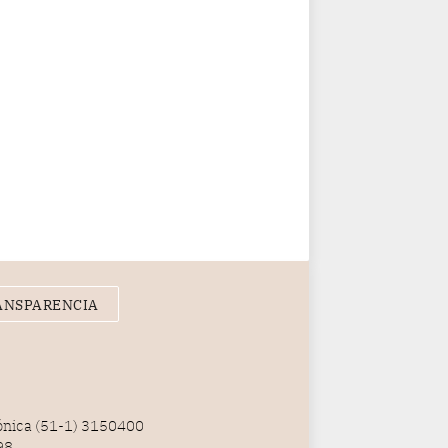
ANSPARENCIA
fónica (51-1) 3150400
98