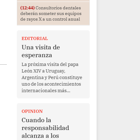
(12:44)
Consultorios dentales
deberán someter sus equipos
de rayos X a un control anual
EDITORIAL
Una visita de
esperanza
La próxima visita del papa
León XIV a Uruguay,
Argentina y Perú constituye
uno de los acontecimientos
internacionales más
relevantes para América
Latina en los últimos años.
Más allá de su dimensión
OPINION
religiosa, esta gira
Cuando la
representa una oportunidad
responsabilidad
para reafirmar el valor del
alcanza a los
diálogo, fortalecer los