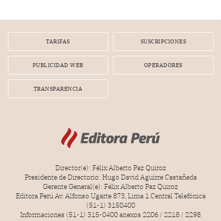
gerente de un proveedor de servicios de entretenimiento
por la frustrada realización de un meet and greet con
Lionel Messi, cuya presencia fue ofrecida, a su vez, por el
gerente de la empresa promotora en una entrevista
TARIFAS
SUSCRIPCIONES
radial.
PUBLICIDAD WEB
OPERADORES
TRANSPARENCIA
Director(e): Félix Alberto Paz Quiroz
Presidente de Directorio: Hugo David Aguirre Castañeda
Gerente General(e): Félix Alberto Paz Quiroz
Editora Perú Av. Alfonso Ugarte 873, Lima 1 Central Telefónica
(51-1) 3150400
Informaciones (51-1) 315-0400 anexos 2206 / 2218 / 2298