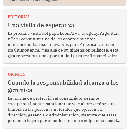
EDITORIAL
Una visita de esperanza
La próxima visita del papa León XIV a Uruguay, Argentina
y Perú constituye uno de los acontecimientos
internacionales más relevantes para América Latina en
los últimos años. Más allá de su dimensión religiosa, esta
gira representa una oportunidad para reafirmar el valor
del diálogo, fortalecer los vínculos entre los pueblos y
proyectar una imagen de cooperación en una región que
enfrenta desafíos en materia de desarrollo, cohesión
OPINION
social y gobernabilidad.
Cuando la responsabilidad alcanza a los
gerentes
La norma de protección al consumidor permite,
excepcionalmente, sancionar no solo al proveedor, sino
también a las personas naturales que ejercen su
dirección, gerencia o administración, siempre que estas
personas hayan participado con dolo o culpa inexcusable
en el planeamiento, la realización o la ejecución de la
infracción. En un caso reciente, Indecopi sancionó al