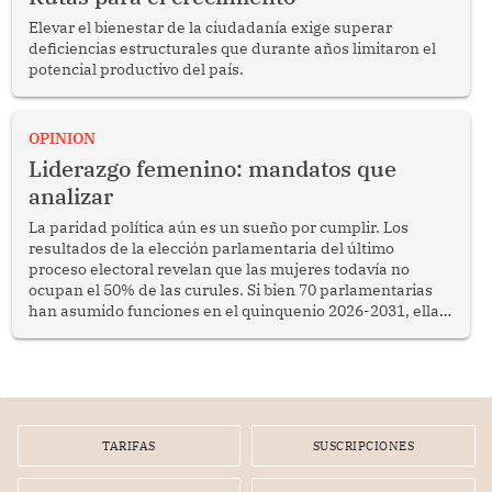
Elevar el bienestar de la ciudadanía exige superar
deficiencias estructurales que durante años limitaron el
potencial productivo del país.
OPINION
Liderazgo femenino: mandatos que
analizar
La paridad política aún es un sueño por cumplir. Los
resultados de la elección parlamentaria del último
proceso electoral revelan que las mujeres todavía no
ocupan el 50% de las curules. Si bien 70 parlamentarias
han asumido funciones en el quinquenio 2026-2031, ellas
representan apenas el 36.8% de los 190 integrantes del
nuevo Congreso bicameral (60 senadores y 130
diputados).
TARIFAS
SUSCRIPCIONES