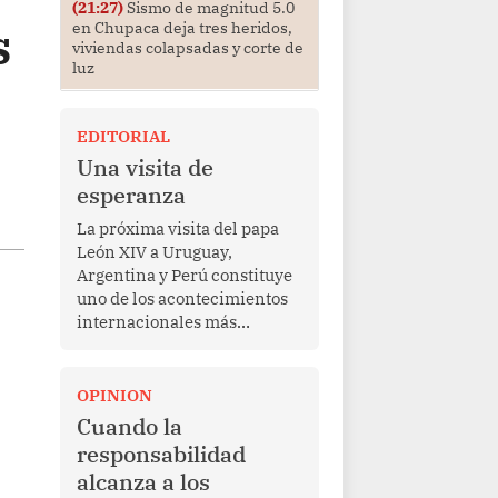
(21:27)
Sismo de magnitud 5.0
s
en Chupaca deja tres heridos,
viviendas colapsadas y corte de
luz
EDITORIAL
Una visita de
esperanza
La próxima visita del papa
León XIV a Uruguay,
Argentina y Perú constituye
uno de los acontecimientos
internacionales más
relevantes para América
Latina en los últimos años.
Más allá de su dimensión
OPINION
religiosa, esta gira
Cuando la
representa una oportunidad
responsabilidad
para reafirmar el valor del
alcanza a los
diálogo, fortalecer los