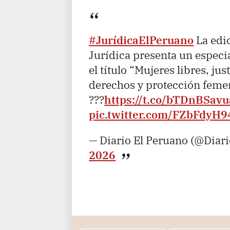
#JurídicaElPeruano
La edi
Jurídica presenta un especia
el título “Mujeres libres, ju
derechos y protección femen
???
https://t.co/bTDnBSavu
pic.twitter.com/FZbFdyH
— Diario El Peruano (@Diar
2026