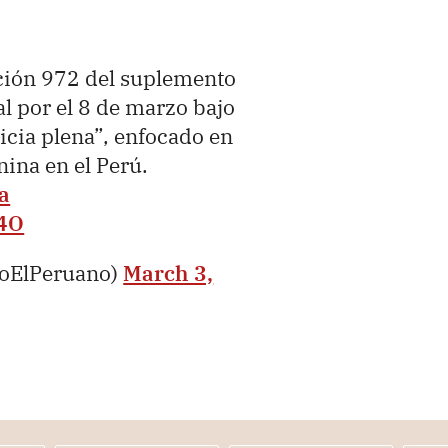
ción 972 del suplemento
l por el 8 de marzo bajo
sticia plena”, enfocado en
ina en el Perú.
a
94O
ioElPeruano)
March 3,