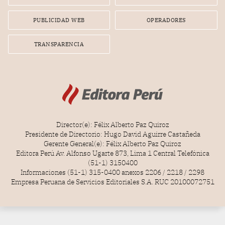
radial.
PUBLICIDAD WEB
OPERADORES
TRANSPARENCIA
Director(e): Félix Alberto Paz Quiroz
Presidente de Directorio: Hugo David Aguirre Castañeda
Gerente General(e): Félix Alberto Paz Quiroz
Editora Perú Av. Alfonso Ugarte 873, Lima 1 Central Telefónica
(51-1) 3150400
Informaciones (51-1) 315-0400 anexos 2206 / 2218 / 2298
Empresa Peruana de Servicios Editoriales S.A. RUC 20100072751