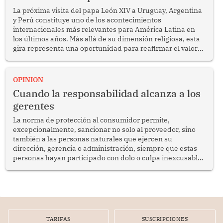
La próxima visita del papa León XIV a Uruguay, Argentina
y Perú constituye uno de los acontecimientos
internacionales más relevantes para América Latina en
los últimos años. Más allá de su dimensión religiosa, esta
gira representa una oportunidad para reafirmar el valor
del diálogo, fortalecer los vínculos entre los pueblos y
proyectar una imagen de cooperación en una región que
enfrenta desafíos en materia de desarrollo, cohesión
OPINION
social y gobernabilidad.
Cuando la responsabilidad alcanza a los
gerentes
La norma de protección al consumidor permite,
excepcionalmente, sancionar no solo al proveedor, sino
también a las personas naturales que ejercen su
dirección, gerencia o administración, siempre que estas
personas hayan participado con dolo o culpa inexcusable
en el planeamiento, la realización o la ejecución de la
infracción. En un caso reciente, Indecopi sancionó al
gerente de un proveedor de servicios de entretenimiento
por la frustrada realización de un meet and greet con
Lionel Messi, cuya presencia fue ofrecida, a su vez, por el
gerente de la empresa promotora en una entrevista
TARIFAS
SUSCRIPCIONES