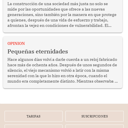
La construcción de una sociedad más justa no solo se
mide por las oportunidades que ofrece a las nuevas
generaciones, sino también por la manera en que protege
a quienes, después de una vida de esfuerzo y trabajo,
afrontan la vejez en condiciones de vulnerabilidad. El
anuncio formulado por la presidenta de la república,
Keiko Fujimori, de incrementar de 350 a 700 soles
bimestrales el subsidio que reciben los beneficiarios del
OPINION
programa Pensión 65 abre una oportunidad para
Pequeñas eternidades
reflexionar sobre la importancia de fortalecer las políticas
públicas dirigidas a los adultos mayores en pobreza.
Hace algunos días volví a darle cuerda a un reloj fabricado
hace más de ochenta años. Después de unos segundos de
silencio, el viejo mecanismo volvió a latir con la misma
serenidad con la que lo hizo en otra época, cuando el
mundo era completamente distinto. Mientras observaba el
lento movimiento de sus agujas pensé que algunas cosas
poseen una misteriosa capacidad para sobrevivir al
tiempo.
TARIFAS
SUSCRIPCIONES