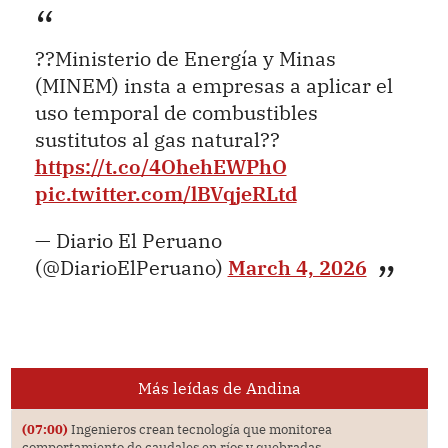
??Ministerio de Energía y Minas
(MINEM) insta a empresas a aplicar el
uso temporal de combustibles
sustitutos al gas natural??
https://t.co/4OhehEWPhO
pic.twitter.com/lBVqjeRLtd
— Diario El Peruano
(@DiarioElPeruano)
March 4, 2026
Más leídas de Andina
(07:00)
Ingenieros crean tecnología que monitorea
comportamiento de caudales en ríos y quebradas