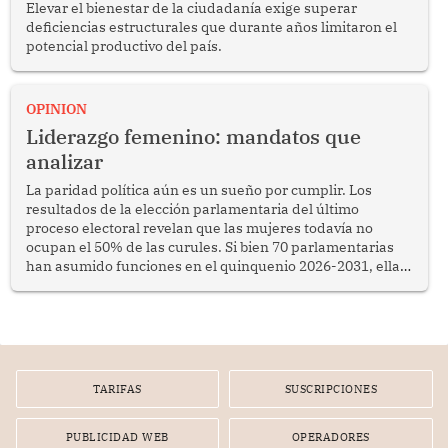
Elevar el bienestar de la ciudadanía exige superar
deficiencias estructurales que durante años limitaron el
potencial productivo del país.
OPINION
Liderazgo femenino: mandatos que
analizar
La paridad política aún es un sueño por cumplir. Los
resultados de la elección parlamentaria del último
proceso electoral revelan que las mujeres todavía no
ocupan el 50% de las curules. Si bien 70 parlamentarias
han asumido funciones en el quinquenio 2026-2031, ellas
representan apenas el 36.8% de los 190 integrantes del
nuevo Congreso bicameral (60 senadores y 130
diputados).
TARIFAS
SUSCRIPCIONES
PUBLICIDAD WEB
OPERADORES