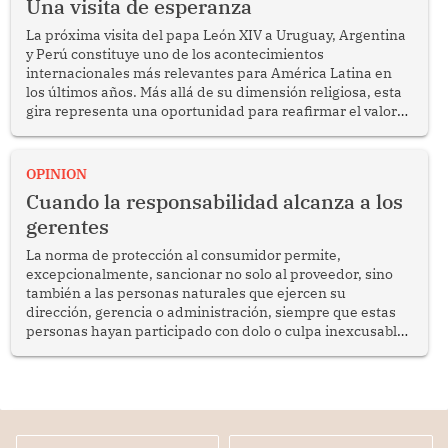
Una visita de esperanza
La próxima visita del papa León XIV a Uruguay, Argentina
y Perú constituye uno de los acontecimientos
internacionales más relevantes para América Latina en
los últimos años. Más allá de su dimensión religiosa, esta
gira representa una oportunidad para reafirmar el valor
del diálogo, fortalecer los vínculos entre los pueblos y
proyectar una imagen de cooperación en una región que
enfrenta desafíos en materia de desarrollo, cohesión
OPINION
social y gobernabilidad.
Cuando la responsabilidad alcanza a los
gerentes
La norma de protección al consumidor permite,
excepcionalmente, sancionar no solo al proveedor, sino
también a las personas naturales que ejercen su
dirección, gerencia o administración, siempre que estas
personas hayan participado con dolo o culpa inexcusable
en el planeamiento, la realización o la ejecución de la
infracción. En un caso reciente, Indecopi sancionó al
gerente de un proveedor de servicios de entretenimiento
por la frustrada realización de un meet and greet con
Lionel Messi, cuya presencia fue ofrecida, a su vez, por el
gerente de la empresa promotora en una entrevista