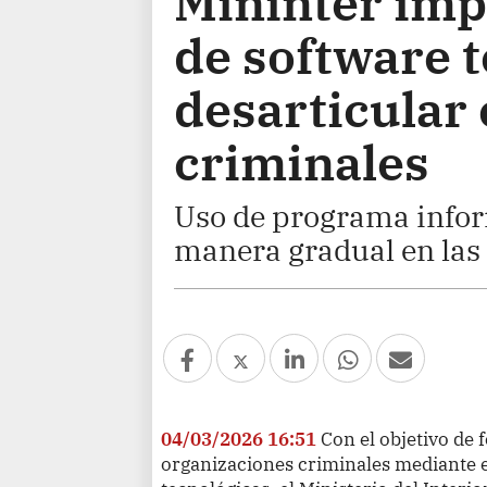
Mininter im
de software 
desarticular
criminales
Uso de programa inform
manera gradual en las 
04/03/2026 16:51
Con el objetivo de f
organizaciones criminales mediante 