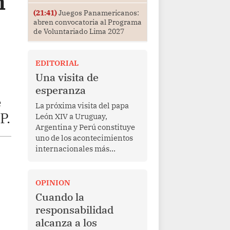
n
(21:41)
Juegos Panamericanos:
abren convocatoria al Programa
de Voluntariado Lima 2027
EDITORIAL
Una visita de
esperanza
e
La próxima visita del papa
P.
León XIV a Uruguay,
Argentina y Perú constituye
uno de los acontecimientos
internacionales más
relevantes para América
Latina en los últimos años.
Más allá de su dimensión
OPINION
religiosa, esta gira
Cuando la
representa una oportunidad
responsabilidad
para reafirmar el valor del
alcanza a los
diálogo, fortalecer los