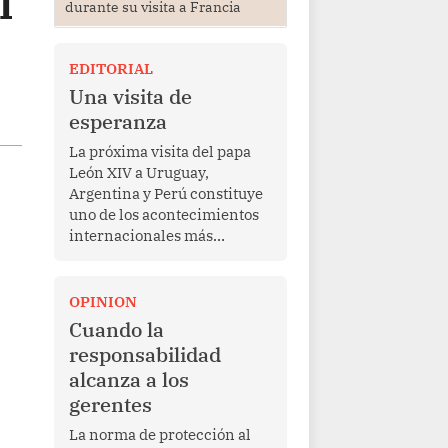
l
durante su visita a Francia
EDITORIAL
Una visita de
esperanza
La próxima visita del papa
León XIV a Uruguay,
Argentina y Perú constituye
uno de los acontecimientos
internacionales más
relevantes para América
Latina en los últimos años.
Más allá de su dimensión
OPINION
religiosa, esta gira
Cuando la
representa una oportunidad
responsabilidad
para reafirmar el valor del
alcanza a los
diálogo, fortalecer los
gerentes
vínculos entre los pueblos y
proyectar una imagen de
La norma de protección al
cooperación en una región