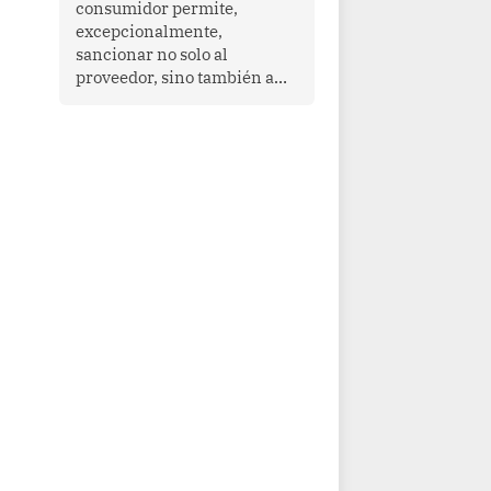
consumidor permite,
que enfrenta desafíos en
excepcionalmente,
materia de desarrollo,
sancionar no solo al
cohesión social y
proveedor, sino también a
gobernabilidad.
las personas naturales que
ejercen su dirección,
gerencia o administración,
siempre que estas personas
hayan participado con dolo o
culpa inexcusable en el
planeamiento, la realización
o la ejecución de la
infracción. En un caso
reciente, Indecopi sancionó
al gerente de un proveedor
de servicios de
entretenimiento por la
frustrada realización de un
meet and greet con Lionel
Messi, cuya presencia fue
ofrecida, a su vez, por el