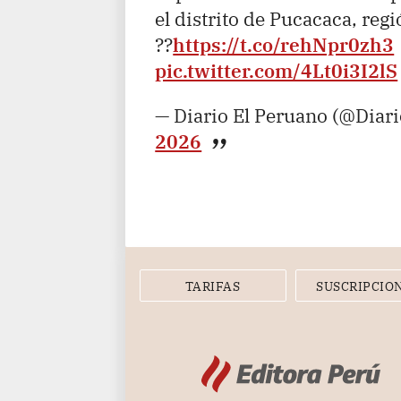
el distrito de Pucacaca, reg
??
https://t.co/rehNpr0zh3
pic.twitter.com/4Lt0i3I2lS
— Diario El Peruano (@Diar
2026
TARIFAS
SUSCRIPCIO