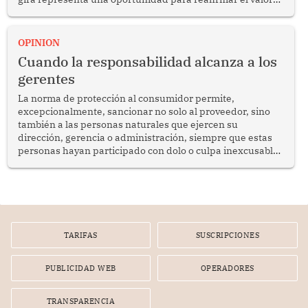
del diálogo, fortalecer los vínculos entre los pueblos y
proyectar una imagen de cooperación en una región que
enfrenta desafíos en materia de desarrollo, cohesión
OPINION
social y gobernabilidad.
Cuando la responsabilidad alcanza a los
gerentes
La norma de protección al consumidor permite,
excepcionalmente, sancionar no solo al proveedor, sino
también a las personas naturales que ejercen su
dirección, gerencia o administración, siempre que estas
personas hayan participado con dolo o culpa inexcusable
en el planeamiento, la realización o la ejecución de la
infracción. En un caso reciente, Indecopi sancionó al
gerente de un proveedor de servicios de entretenimiento
por la frustrada realización de un meet and greet con
Lionel Messi, cuya presencia fue ofrecida, a su vez, por el
gerente de la empresa promotora en una entrevista
TARIFAS
SUSCRIPCIONES
radial.
PUBLICIDAD WEB
OPERADORES
TRANSPARENCIA