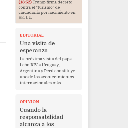
(18:52)
Trump firma decreto
contra el "turismo" de
ciudadanía por nacimiento en
EE. UU.
EDITORIAL
Una visita de
esperanza
La próxima visita del papa
León XIV a Uruguay,
Argentina y Perú constituye
uno de los acontecimientos
internacionales más
relevantes para América
Latina en los últimos años.
Más allá de su dimensión
OPINION
religiosa, esta gira
Cuando la
representa una oportunidad
responsabilidad
para reafirmar el valor del
alcanza a los
diálogo, fortalecer los