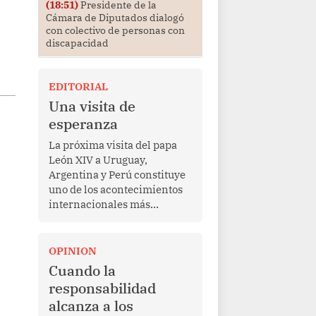
(18:51)
Presidente de la
Cámara de Diputados dialogó
con colectivo de personas con
discapacidad
EDITORIAL
Una visita de
esperanza
La próxima visita del papa
León XIV a Uruguay,
Argentina y Perú constituye
uno de los acontecimientos
internacionales más
relevantes para América
Latina en los últimos años.
Más allá de su dimensión
OPINION
religiosa, esta gira
Cuando la
representa una oportunidad
responsabilidad
para reafirmar el valor del
alcanza a los
diálogo, fortalecer los