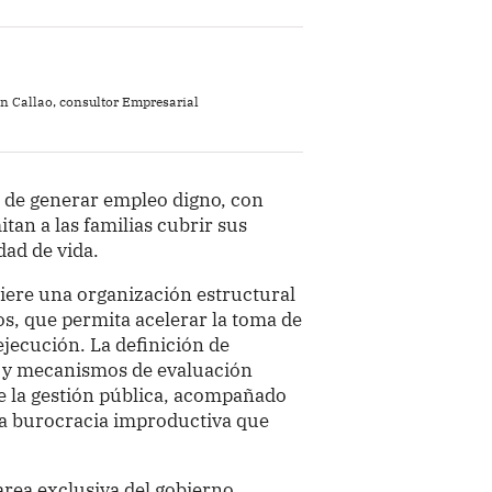
ón Callao, consultor Empresarial
d de generar empleo digno, con
an a las familias cubrir sus
dad de vida.
uiere una organización estructural
os, que permita acelerar la toma de
ejecución. La definición de
es y mecanismos de evaluación
e la gestión pública, acompañado
la burocracia improductiva que
area exclusiva del gobierno