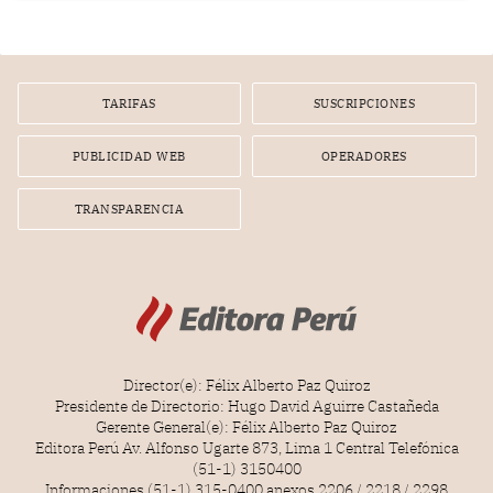
infracción. En un caso reciente, Indecopi sancionó al
gerente de un proveedor de servicios de entretenimiento
por la frustrada realización de un meet and greet con
Lionel Messi, cuya presencia fue ofrecida, a su vez, por el
gerente de la empresa promotora en una entrevista
TARIFAS
SUSCRIPCIONES
radial.
PUBLICIDAD WEB
OPERADORES
TRANSPARENCIA
Director(e): Félix Alberto Paz Quiroz
Presidente de Directorio: Hugo David Aguirre Castañeda
Gerente General(e): Félix Alberto Paz Quiroz
Editora Perú Av. Alfonso Ugarte 873, Lima 1 Central Telefónica
(51-1) 3150400
Informaciones (51-1) 315-0400 anexos 2206 / 2218 / 2298