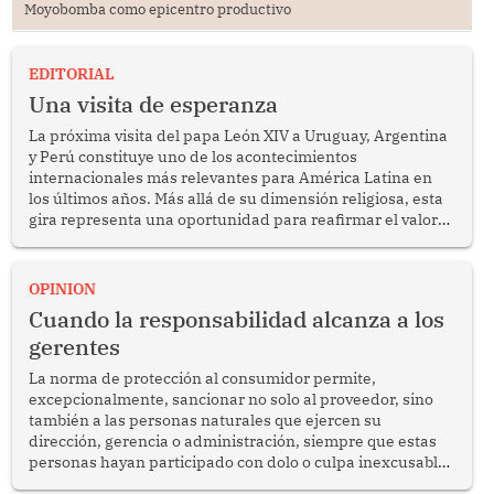
Moyobomba como epicentro productivo
EDITORIAL
Una visita de esperanza
La próxima visita del papa León XIV a Uruguay, Argentina
y Perú constituye uno de los acontecimientos
internacionales más relevantes para América Latina en
los últimos años. Más allá de su dimensión religiosa, esta
gira representa una oportunidad para reafirmar el valor
del diálogo, fortalecer los vínculos entre los pueblos y
proyectar una imagen de cooperación en una región que
enfrenta desafíos en materia de desarrollo, cohesión
OPINION
social y gobernabilidad.
Cuando la responsabilidad alcanza a los
gerentes
La norma de protección al consumidor permite,
excepcionalmente, sancionar no solo al proveedor, sino
también a las personas naturales que ejercen su
dirección, gerencia o administración, siempre que estas
personas hayan participado con dolo o culpa inexcusable
en el planeamiento, la realización o la ejecución de la