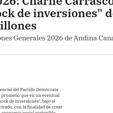
026: Charlie Carrasc
ck de inversiones" d
illones
ones Generales 2026 de Andina Can
dencial del Partido Demócrata
, prometió que en un eventual
ock de inversiones", bajo el
vado, con la finalidad de crear
 economía social sostenible.