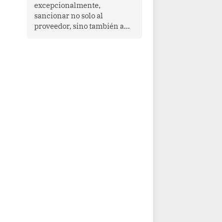
que enfrenta desafíos en
excepcionalmente,
materia de desarrollo,
sancionar no solo al
cohesión social y
proveedor, sino también a
gobernabilidad.
las personas naturales que
ejercen su dirección,
gerencia o administración,
siempre que estas personas
hayan participado con dolo o
culpa inexcusable en el
planeamiento, la realización
o la ejecución de la
infracción. En un caso
reciente, Indecopi sancionó
al gerente de un proveedor
de servicios de
entretenimiento por la
frustrada realización de un
meet and greet con Lionel
Messi, cuya presencia fue
ofrecida, a su vez, por el
gerente de la empresa