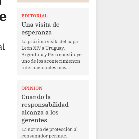
o
e
EDITORIAL
Una visita de
esperanza
La próxima visita del papa
al
León XIV a Uruguay,
Argentina y Perú constituye
uno de los acontecimientos
internacionales más
relevantes para América
Latina en los últimos años.
Más allá de su dimensión
OPINION
religiosa, esta gira
Cuando la
representa una oportunidad
responsabilidad
para reafirmar el valor del
alcanza a los
diálogo, fortalecer los
gerentes
vínculos entre los pueblos y
proyectar una imagen de
La norma de protección al
cooperación en una región
consumidor permite,