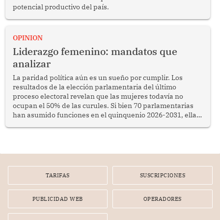
potencial productivo del país.
OPINION
Liderazgo femenino: mandatos que
analizar
La paridad política aún es un sueño por cumplir. Los
resultados de la elección parlamentaria del último
proceso electoral revelan que las mujeres todavía no
ocupan el 50% de las curules. Si bien 70 parlamentarias
han asumido funciones en el quinquenio 2026-2031, ellas
representan apenas el 36.8% de los 190 integrantes del
nuevo Congreso bicameral (60 senadores y 130
diputados).
TARIFAS
SUSCRIPCIONES
PUBLICIDAD WEB
OPERADORES