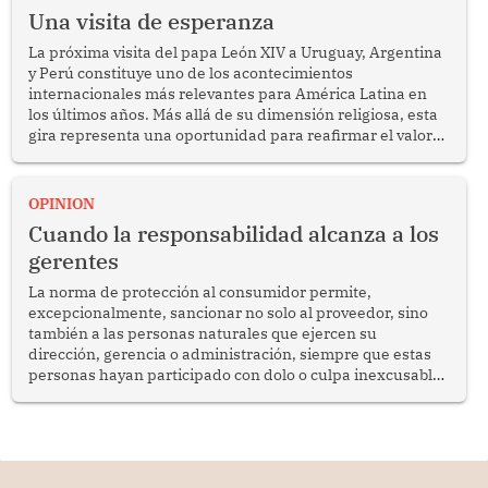
Una visita de esperanza
La próxima visita del papa León XIV a Uruguay, Argentina
y Perú constituye uno de los acontecimientos
internacionales más relevantes para América Latina en
los últimos años. Más allá de su dimensión religiosa, esta
gira representa una oportunidad para reafirmar el valor
del diálogo, fortalecer los vínculos entre los pueblos y
proyectar una imagen de cooperación en una región que
enfrenta desafíos en materia de desarrollo, cohesión
OPINION
social y gobernabilidad.
Cuando la responsabilidad alcanza a los
gerentes
La norma de protección al consumidor permite,
excepcionalmente, sancionar no solo al proveedor, sino
también a las personas naturales que ejercen su
dirección, gerencia o administración, siempre que estas
personas hayan participado con dolo o culpa inexcusable
en el planeamiento, la realización o la ejecución de la
infracción. En un caso reciente, Indecopi sancionó al
gerente de un proveedor de servicios de entretenimiento
por la frustrada realización de un meet and greet con
Lionel Messi, cuya presencia fue ofrecida, a su vez, por el