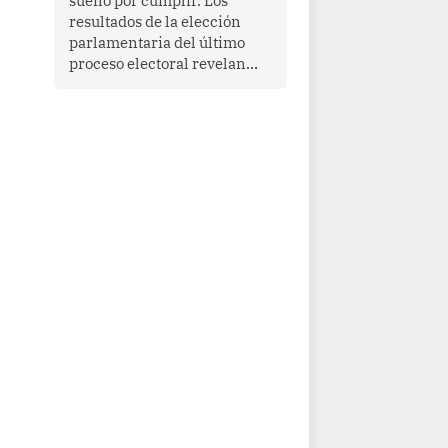
sueño por cumplir. Los
resultados de la elección
parlamentaria del último
proceso electoral revelan
que las mujeres todavía no
ocupan el 50% de las
curules. Si bien 70
parlamentarias han asumido
funciones en el quinquenio
2026-2031, ellas
representan apenas el
36.8% de los 190 integrantes
del nuevo Congreso
bicameral (60 senadores y
130 diputados).