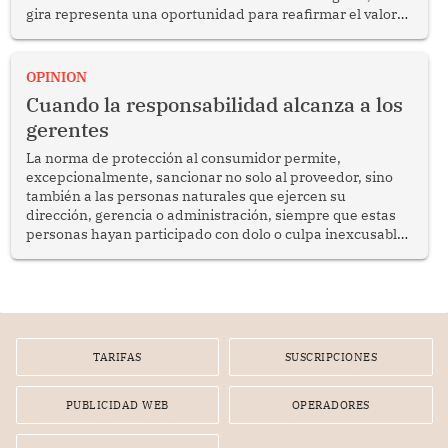
gira representa una oportunidad para reafirmar el valor
del diálogo, fortalecer los vínculos entre los pueblos y
proyectar una imagen de cooperación en una región que
enfrenta desafíos en materia de desarrollo, cohesión
OPINION
social y gobernabilidad.
Cuando la responsabilidad alcanza a los
gerentes
La norma de protección al consumidor permite,
excepcionalmente, sancionar no solo al proveedor, sino
también a las personas naturales que ejercen su
dirección, gerencia o administración, siempre que estas
personas hayan participado con dolo o culpa inexcusable
en el planeamiento, la realización o la ejecución de la
infracción. En un caso reciente, Indecopi sancionó al
gerente de un proveedor de servicios de entretenimiento
por la frustrada realización de un meet and greet con
Lionel Messi, cuya presencia fue ofrecida, a su vez, por el
gerente de la empresa promotora en una entrevista
TARIFAS
SUSCRIPCIONES
radial.
PUBLICIDAD WEB
OPERADORES