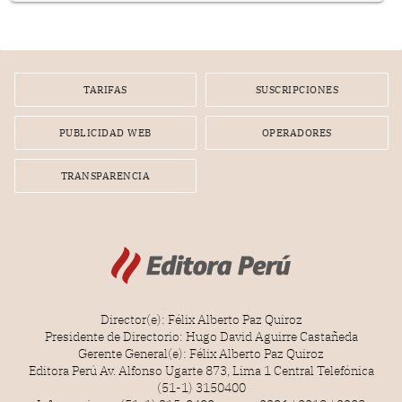
infracción. En un caso reciente, Indecopi sancionó al
gerente de un proveedor de servicios de entretenimiento
por la frustrada realización de un meet and greet con
Lionel Messi, cuya presencia fue ofrecida, a su vez, por el
gerente de la empresa promotora en una entrevista
TARIFAS
SUSCRIPCIONES
radial.
PUBLICIDAD WEB
OPERADORES
TRANSPARENCIA
Director(e): Félix Alberto Paz Quiroz
Presidente de Directorio: Hugo David Aguirre Castañeda
Gerente General(e): Félix Alberto Paz Quiroz
Editora Perú Av. Alfonso Ugarte 873, Lima 1 Central Telefónica
(51-1) 3150400