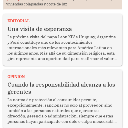
viviendas colapsadas y corte de luz
EDITORIAL
Una visita de esperanza
La próxima visita del papa León XIV a Uruguay, Argentina
y Perú constituye uno de los acontecimientos
internacionales más relevantes para América Latina en
los últimos años. Más allá de su dimensión religiosa, esta
gira representa una oportunidad para reafirmar el valor
del diálogo, fortalecer los vínculos entre los pueblos y
proyectar una imagen de cooperación en una región que
enfrenta desafíos en materia de desarrollo, cohesión
OPINION
social y gobernabilidad.
Cuando la responsabilidad alcanza a los
gerentes
La norma de protección al consumidor permite,
excepcionalmente, sancionar no solo al proveedor, sino
también a las personas naturales que ejercen su
dirección, gerencia o administración, siempre que estas
personas hayan participado con dolo o culpa inexcusable
en el planeamiento, la realización o la ejecución de la