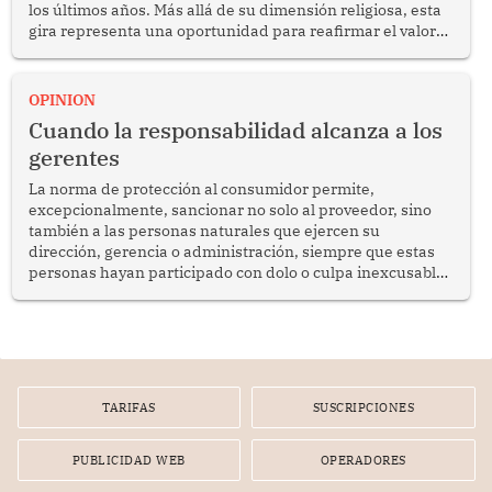
los últimos años. Más allá de su dimensión religiosa, esta
gira representa una oportunidad para reafirmar el valor
del diálogo, fortalecer los vínculos entre los pueblos y
proyectar una imagen de cooperación en una región que
enfrenta desafíos en materia de desarrollo, cohesión
OPINION
social y gobernabilidad.
Cuando la responsabilidad alcanza a los
gerentes
La norma de protección al consumidor permite,
excepcionalmente, sancionar no solo al proveedor, sino
también a las personas naturales que ejercen su
dirección, gerencia o administración, siempre que estas
personas hayan participado con dolo o culpa inexcusable
en el planeamiento, la realización o la ejecución de la
infracción. En un caso reciente, Indecopi sancionó al
gerente de un proveedor de servicios de entretenimiento
por la frustrada realización de un meet and greet con
Lionel Messi, cuya presencia fue ofrecida, a su vez, por el
gerente de la empresa promotora en una entrevista
TARIFAS
SUSCRIPCIONES
radial.
PUBLICIDAD WEB
OPERADORES