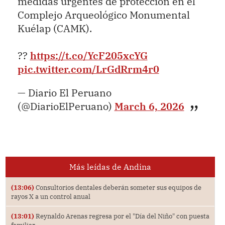
medidas urgentes de protección en el
Complejo Arqueológico Monumental
Kuélap (CAMK).
??
https://t.co/YcF205xcYG
pic.twitter.com/LrGdRrm4r0
— Diario El Peruano
(@DiarioElPeruano)
March 6, 2026
Más leídas de Andina
(13:06)
Consultorios dentales deberán someter sus equipos de
rayos X a un control anual
(13:01)
Reynaldo Arenas regresa por el "Día del Niño" con puesta