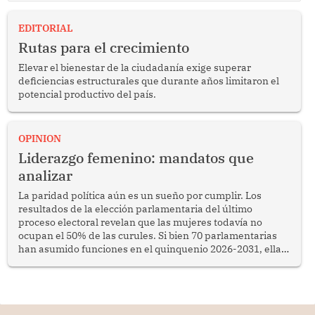
EDITORIAL
Rutas para el crecimiento
Elevar el bienestar de la ciudadanía exige superar
deficiencias estructurales que durante años limitaron el
potencial productivo del país.
OPINION
Liderazgo femenino: mandatos que
analizar
La paridad política aún es un sueño por cumplir. Los
resultados de la elección parlamentaria del último
proceso electoral revelan que las mujeres todavía no
ocupan el 50% de las curules. Si bien 70 parlamentarias
han asumido funciones en el quinquenio 2026-2031, ellas
representan apenas el 36.8% de los 190 integrantes del
nuevo Congreso bicameral (60 senadores y 130
diputados).