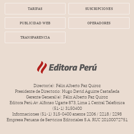
TARIFAS
SUSCRIPCIONES
PUBLICIDAD WEB
OPERADORES
TRANSPARENCIA
Director(e): Félix Alberto Paz Quiroz
Presidente de Directorio: Hugo David Aguirre Castañeda
Gerente General(e): Félix Alberto Paz Quiroz
Editora Perú Av. Alfonso Ugarte 873, Lima 1 Central Telefónica
(51-1) 3150400
Informaciones (51-1) 315-0400 anexos 2206 / 2218 / 2298
Empresa Peruana de Servicios Editoriales S.A. RUC 20100072751