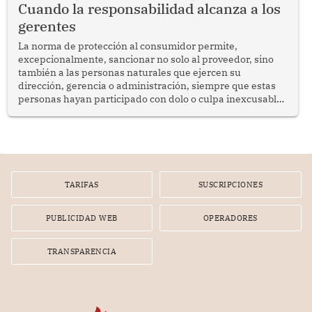
Cuando la responsabilidad alcanza a los
gerentes
La norma de protección al consumidor permite,
excepcionalmente, sancionar no solo al proveedor, sino
también a las personas naturales que ejercen su
dirección, gerencia o administración, siempre que estas
personas hayan participado con dolo o culpa inexcusable
en el planeamiento, la realización o la ejecución de la
infracción. En un caso reciente, Indecopi sancionó al
gerente de un proveedor de servicios de entretenimiento
por la frustrada realización de un meet and greet con
Lionel Messi, cuya presencia fue ofrecida, a su vez, por el
gerente de la empresa promotora en una entrevista
TARIFAS
SUSCRIPCIONES
radial.
PUBLICIDAD WEB
OPERADORES
TRANSPARENCIA