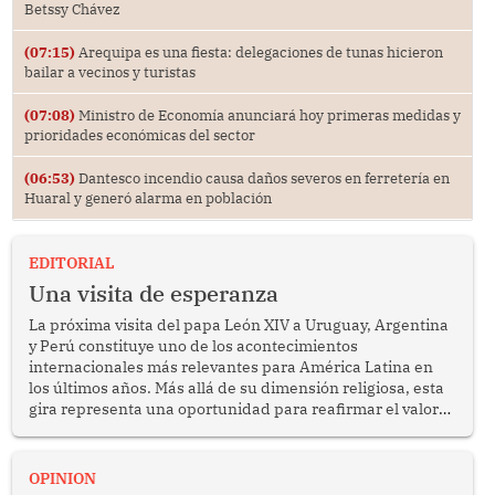
Betssy Chávez
(07:15)
Arequipa es una fiesta: delegaciones de tunas hicieron
bailar a vecinos y turistas
(07:08)
Ministro de Economía anunciará hoy primeras medidas y
prioridades económicas del sector
(06:53)
Dantesco incendio causa daños severos en ferretería en
Huaral y generó alarma en población
EDITORIAL
Una visita de esperanza
La próxima visita del papa León XIV a Uruguay, Argentina
y Perú constituye uno de los acontecimientos
internacionales más relevantes para América Latina en
los últimos años. Más allá de su dimensión religiosa, esta
gira representa una oportunidad para reafirmar el valor
del diálogo, fortalecer los vínculos entre los pueblos y
proyectar una imagen de cooperación en una región que
enfrenta desafíos en materia de desarrollo, cohesión
OPINION
social y gobernabilidad.