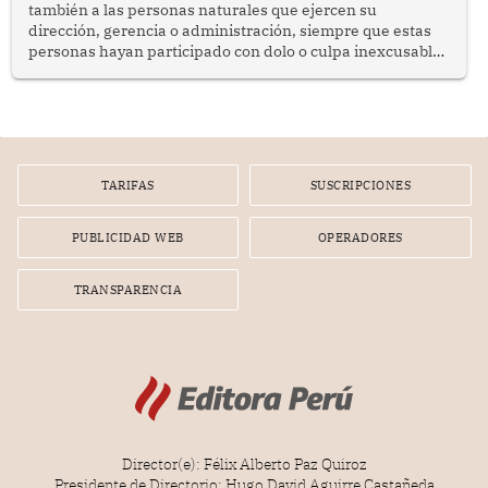
también a las personas naturales que ejercen su
dirección, gerencia o administración, siempre que estas
personas hayan participado con dolo o culpa inexcusable
en el planeamiento, la realización o la ejecución de la
infracción. En un caso reciente, Indecopi sancionó al
gerente de un proveedor de servicios de entretenimiento
por la frustrada realización de un meet and greet con
Lionel Messi, cuya presencia fue ofrecida, a su vez, por el
gerente de la empresa promotora en una entrevista
TARIFAS
SUSCRIPCIONES
radial.
PUBLICIDAD WEB
OPERADORES
TRANSPARENCIA
Director(e): Félix Alberto Paz Quiroz
Presidente de Directorio: Hugo David Aguirre Castañeda