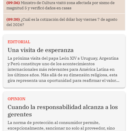
(09:36)
Ministro de Cultura visitó zona afectada por sismo de
magnitud 5 y verificó daños en casas
(09:30)
¿Cuál es la cotización del dólar hoy viernes 7 de agosto
del 2026?
EDITORIAL
Una visita de esperanza
La próxima visita del papa León XIV a Uruguay, Argentina
y Perú constituye uno de los acontecimientos
internacionales más relevantes para América Latina en
los últimos años. Más allá de su dimensión religiosa, esta
gira representa una oportunidad para reafirmar el valor
del diálogo, fortalecer los vínculos entre los pueblos y
proyectar una imagen de cooperación en una región que
enfrenta desafíos en materia de desarrollo, cohesión
OPINION
social y gobernabilidad.
Cuando la responsabilidad alcanza a los
gerentes
La norma de protección al consumidor permite,
excepcionalmente, sancionar no solo al proveedor, sino