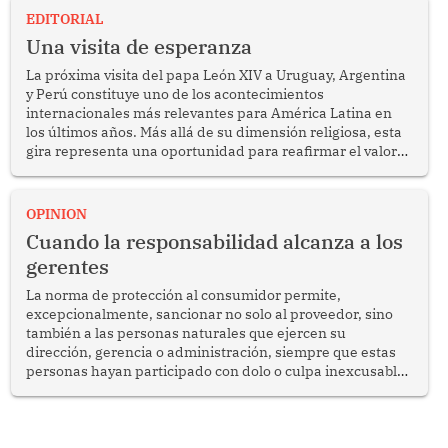
EDITORIAL
Una visita de esperanza
La próxima visita del papa León XIV a Uruguay, Argentina
y Perú constituye uno de los acontecimientos
internacionales más relevantes para América Latina en
los últimos años. Más allá de su dimensión religiosa, esta
gira representa una oportunidad para reafirmar el valor
del diálogo, fortalecer los vínculos entre los pueblos y
proyectar una imagen de cooperación en una región que
enfrenta desafíos en materia de desarrollo, cohesión
OPINION
social y gobernabilidad.
Cuando la responsabilidad alcanza a los
gerentes
La norma de protección al consumidor permite,
excepcionalmente, sancionar no solo al proveedor, sino
también a las personas naturales que ejercen su
dirección, gerencia o administración, siempre que estas
personas hayan participado con dolo o culpa inexcusable
en el planeamiento, la realización o la ejecución de la
infracción. En un caso reciente, Indecopi sancionó al
gerente de un proveedor de servicios de entretenimiento
por la frustrada realización de un meet and greet con