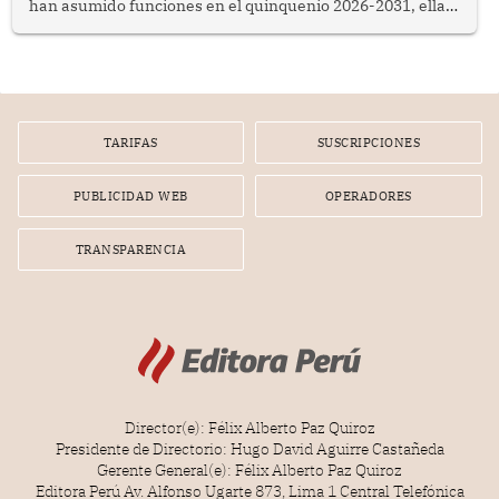
han asumido funciones en el quinquenio 2026-2031, ellas
representan apenas el 36.8% de los 190 integrantes del
nuevo Congreso bicameral (60 senadores y 130
diputados).
TARIFAS
SUSCRIPCIONES
PUBLICIDAD WEB
OPERADORES
TRANSPARENCIA
Director(e): Félix Alberto Paz Quiroz
Presidente de Directorio: Hugo David Aguirre Castañeda
Gerente General(e): Félix Alberto Paz Quiroz
Editora Perú Av. Alfonso Ugarte 873, Lima 1 Central Telefónica