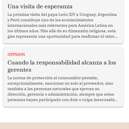
Una visita de esperanza
La próxima visita del papa León XIV a Uruguay, Argentina
y Perú constituye uno de los acontecimientos
internacionales más relevantes para América Latina en
los últimos años. Más allá de su dimensión religiosa, esta
gira representa una oportunidad para reafirmar el valor
del diálogo, fortalecer los vínculos entre los pueblos y
proyectar una imagen de cooperación en una región que
enfrenta desafíos en materia de desarrollo, cohesión
OPINION
social y gobernabilidad.
Cuando la responsabilidad alcanza a los
gerentes
La norma de protección al consumidor permite,
excepcionalmente, sancionar no solo al proveedor, sino
también a las personas naturales que ejercen su
dirección, gerencia o administración, siempre que estas
personas hayan participado con dolo o culpa inexcusable
en el planeamiento, la realización o la ejecución de la
infracción. En un caso reciente, Indecopi sancionó al
gerente de un proveedor de servicios de entretenimiento
por la frustrada realización de un meet and greet con
Lionel Messi, cuya presencia fue ofrecida, a su vez, por el