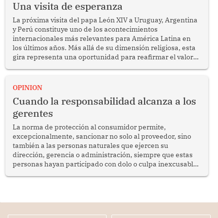
Una visita de esperanza
La próxima visita del papa León XIV a Uruguay, Argentina
y Perú constituye uno de los acontecimientos
internacionales más relevantes para América Latina en
los últimos años. Más allá de su dimensión religiosa, esta
gira representa una oportunidad para reafirmar el valor
del diálogo, fortalecer los vínculos entre los pueblos y
proyectar una imagen de cooperación en una región que
enfrenta desafíos en materia de desarrollo, cohesión
OPINION
social y gobernabilidad.
Cuando la responsabilidad alcanza a los
gerentes
La norma de protección al consumidor permite,
excepcionalmente, sancionar no solo al proveedor, sino
también a las personas naturales que ejercen su
dirección, gerencia o administración, siempre que estas
personas hayan participado con dolo o culpa inexcusable
en el planeamiento, la realización o la ejecución de la
infracción. En un caso reciente, Indecopi sancionó al
gerente de un proveedor de servicios de entretenimiento
por la frustrada realización de un meet and greet con
Lionel Messi, cuya presencia fue ofrecida, a su vez, por el