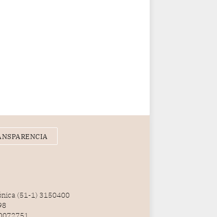
ANSPARENCIA
fónica (51-1) 3150400
98
100072751