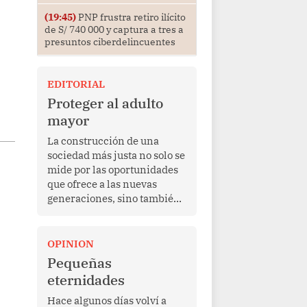
(19:45)
PNP frustra retiro ilícito
de S/ 740 000 y captura a tres a
presuntos ciberdelincuentes
EDITORIAL
Proteger al adulto
mayor
La construcción de una
sociedad más justa no solo se
mide por las oportunidades
que ofrece a las nuevas
generaciones, sino también
por la manera en que
protege a quienes, después
de una vida de esfuerzo y
OPINION
trabajo, afrontan la vejez en
Pequeñas
condiciones de
eternidades
vulnerabilidad. El anuncio
formulado por la presidenta
Hace algunos días volví a