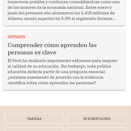
trayectoria positiva y continúan consolidándose como uno
de los motores de la economía nacional. Entre enero y
junio del presente año alcanzaron los 5,418 millones de
dólares, monto superior en 3.3% al registrado durante
similar periodo del 2025. Se trata de un resultado
alentador que confirma la capacidad del sector para
competir en los mercados internacionales y generar
OPINION
oportunidades de desarrollo en diversas regiones del
Comprender cómo aprenden las
país.
personas es clave
El Perú ha realizado importantes esfuerzos para mejorar
la calidad de su educación. Sin embargo, toda política
educativa debería partir de una pregunta esencial:
¿estamos enseñando de acuerdo con la evidencia
científica sobre cómo aprenden las personas?
TARIFAS
SUSCRIPCIONES