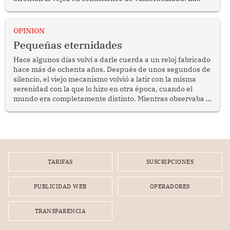
anuncio formulado por la presidenta de la república,
Keiko Fujimori, de incrementar de 350 a 700 soles
bimestrales el subsidio que reciben los beneficiarios del
OPINION
programa Pensión 65 abre una oportunidad para
Pequeñas eternidades
reflexionar sobre la importancia de fortalecer las políticas
públicas dirigidas a los adultos mayores en pobreza.
Hace algunos días volví a darle cuerda a un reloj fabricado
hace más de ochenta años. Después de unos segundos de
silencio, el viejo mecanismo volvió a latir con la misma
serenidad con la que lo hizo en otra época, cuando el
mundo era completamente distinto. Mientras observaba el
lento movimiento de sus agujas pensé que algunas cosas
poseen una misteriosa capacidad para sobrevivir al
tiempo.
TARIFAS
SUSCRIPCIONES
PUBLICIDAD WEB
OPERADORES
TRANSPARENCIA