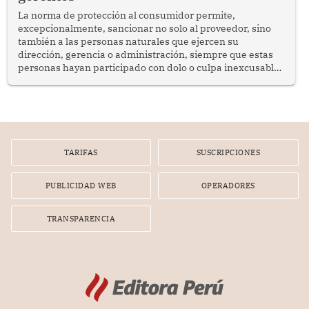
La norma de protección al consumidor permite,
excepcionalmente, sancionar no solo al proveedor, sino
también a las personas naturales que ejercen su
dirección, gerencia o administración, siempre que estas
personas hayan participado con dolo o culpa inexcusable
en el planeamiento, la realización o la ejecución de la
infracción. En un caso reciente, Indecopi sancionó al
gerente de un proveedor de servicios de entretenimiento
por la frustrada realización de un meet and greet con
Lionel Messi, cuya presencia fue ofrecida, a su vez, por el
gerente de la empresa promotora en una entrevista
TARIFAS
SUSCRIPCIONES
radial.
PUBLICIDAD WEB
OPERADORES
TRANSPARENCIA