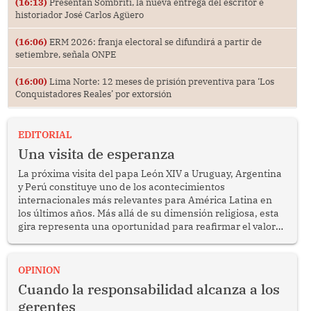
(16:13)
Presentan Sombriti, la nueva entrega del escritor e
historiador José Carlos Agüero
(16:06)
ERM 2026: franja electoral se difundirá a partir de
setiembre, señala ONPE
(16:00)
Lima Norte: 12 meses de prisión preventiva para ‘Los
Conquistadores Reales’ por extorsión
EDITORIAL
Una visita de esperanza
La próxima visita del papa León XIV a Uruguay, Argentina
y Perú constituye uno de los acontecimientos
internacionales más relevantes para América Latina en
los últimos años. Más allá de su dimensión religiosa, esta
gira representa una oportunidad para reafirmar el valor
del diálogo, fortalecer los vínculos entre los pueblos y
proyectar una imagen de cooperación en una región que
enfrenta desafíos en materia de desarrollo, cohesión
OPINION
social y gobernabilidad.
Cuando la responsabilidad alcanza a los
gerentes