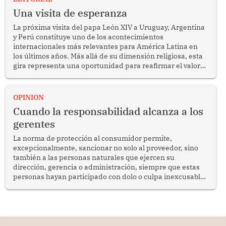
Una visita de esperanza
La próxima visita del papa León XIV a Uruguay, Argentina
y Perú constituye uno de los acontecimientos
internacionales más relevantes para América Latina en
los últimos años. Más allá de su dimensión religiosa, esta
gira representa una oportunidad para reafirmar el valor
del diálogo, fortalecer los vínculos entre los pueblos y
proyectar una imagen de cooperación en una región que
enfrenta desafíos en materia de desarrollo, cohesión
OPINION
social y gobernabilidad.
Cuando la responsabilidad alcanza a los
gerentes
La norma de protección al consumidor permite,
excepcionalmente, sancionar no solo al proveedor, sino
también a las personas naturales que ejercen su
dirección, gerencia o administración, siempre que estas
personas hayan participado con dolo o culpa inexcusable
en el planeamiento, la realización o la ejecución de la
infracción. En un caso reciente, Indecopi sancionó al
gerente de un proveedor de servicios de entretenimiento
por la frustrada realización de un meet and greet con
Lionel Messi, cuya presencia fue ofrecida, a su vez, por el