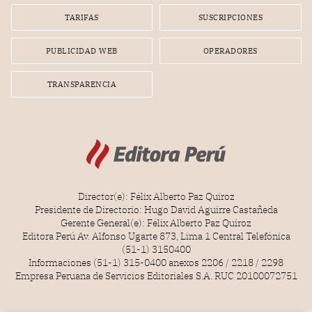
gerente de la empresa promotora en una entrevista
TARIFAS
SUSCRIPCIONES
radial.
PUBLICIDAD WEB
OPERADORES
TRANSPARENCIA
Director(e): Félix Alberto Paz Quiroz
Presidente de Directorio: Hugo David Aguirre Castañeda
Gerente General(e): Félix Alberto Paz Quiroz
Editora Perú Av. Alfonso Ugarte 873, Lima 1 Central Telefónica
(51-1) 3150400
Informaciones (51-1) 315-0400 anexos 2206 / 2218 / 2298
Empresa Peruana de Servicios Editoriales S.A. RUC 20100072751