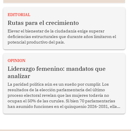
EDITORIAL
Rutas para el crecimiento
Elevar el bienestar de la ciudadanía exige superar
deficiencias estructurales que durante años limitaron el
potencial productivo del país.
OPINION
Liderazgo femenino: mandatos que
analizar
La paridad política aún es un sueño por cumplir. Los
resultados de la elección parlamentaria del último
proceso electoral revelan que las mujeres todavía no
ocupan el 50% de las curules. Si bien 70 parlamentarias
han asumido funciones en el quinquenio 2026-2031, ellas
representan apenas el 36.8% de los 190 integrantes del
nuevo Congreso bicameral (60 senadores y 130
diputados).