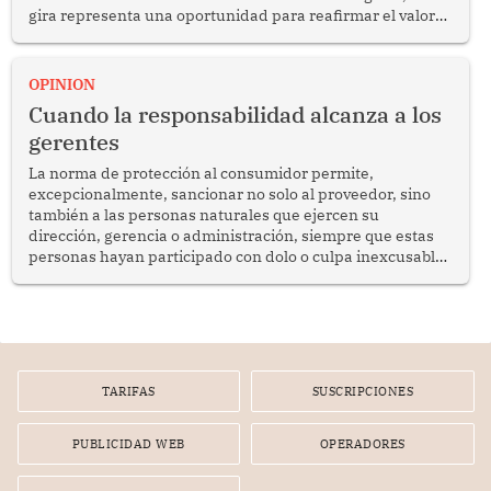
gira representa una oportunidad para reafirmar el valor
del diálogo, fortalecer los vínculos entre los pueblos y
proyectar una imagen de cooperación en una región que
enfrenta desafíos en materia de desarrollo, cohesión
OPINION
social y gobernabilidad.
Cuando la responsabilidad alcanza a los
gerentes
La norma de protección al consumidor permite,
excepcionalmente, sancionar no solo al proveedor, sino
también a las personas naturales que ejercen su
dirección, gerencia o administración, siempre que estas
personas hayan participado con dolo o culpa inexcusable
en el planeamiento, la realización o la ejecución de la
infracción. En un caso reciente, Indecopi sancionó al
gerente de un proveedor de servicios de entretenimiento
por la frustrada realización de un meet and greet con
Lionel Messi, cuya presencia fue ofrecida, a su vez, por el
gerente de la empresa promotora en una entrevista
TARIFAS
SUSCRIPCIONES
radial.
PUBLICIDAD WEB
OPERADORES