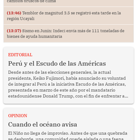
cambios bruscos de clima
(13:46)
Temblor de magnitud 3.5 se registró esta tarde en la
región Ucayali
(13:37)
Sismo en Junín: Indeci envía más de 111 toneladas de
bienes de ayuda humanitaria
EDITORIAL
Perú y el Escudo de las Américas
Desde antes de las elecciones generales, la actual
presidenta, Keiko Fujimori, había anunciado su voluntad
de integrar al Perú a la iniciativa Escudo de las Américas,
presentada en marzo de este año por el mandatario
estadounidense Donald Trump, con el fin de enfrentar al
crimen transnacional organizado y al tráfico de drogas.
OPINION
Cuando el océano avisa
El Niño no llega de improviso. Antes de que una quebrada
se desborde, una comunidad quede aislada o una faena