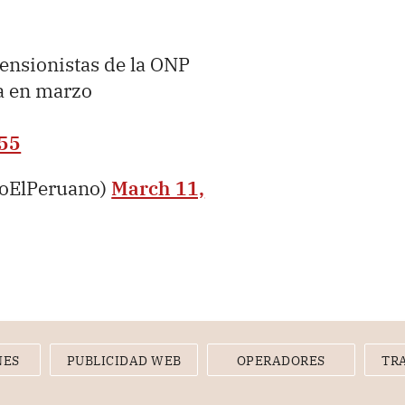
ensionistas de la ONP
sa en marzo
655
ioElPeruano)
March 11,
NES
PUBLICIDAD WEB
OPERADORES
TR