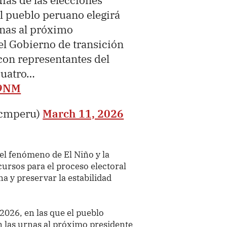
días de las elecciones
el pueblo peruano elegirá
nas al próximo
el Gobierno de transición
 con representantes del
cuatro…
V9NM
pcmperu)
March 11, 2026
el fenómeno de El Niño y la
cursos para el proceso electoral
a y preservar la estabilidad
 2026, en las que el pueblo
 las urnas al próximo presidente