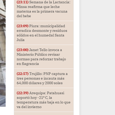
(23:11)
Semana de la Lactancia:
Minsa reafirma que leche
materna es la primera vacuna
del bebe
(23:09)
Piura: municipalidad
erradica desmonte y residuos
sólidos en el humedal Santa
Julia
(23:00)
Janet Tello invoca a
Ministerio Público revisar
normas para reforzar trabajo
en flagrancia
(22:57)
Trujillo: PNP captura a
tres personas e incauta más
64,000 dólares y 2000 soles
(22:39)
Arequipa: Patahuasi
soportó hoy -21⁰ C, la
temperatura más baja en lo que
va del invierno