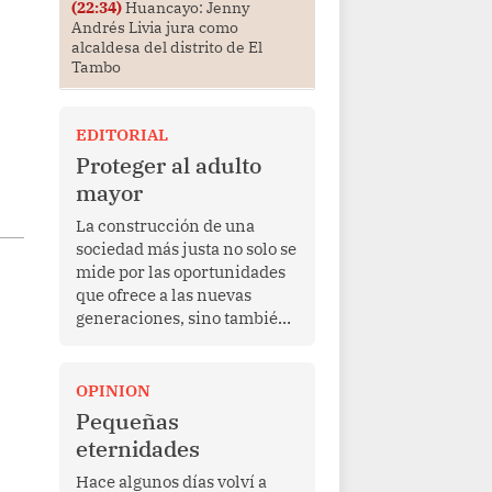
(22:34)
Huancayo: Jenny
Andrés Livia jura como
alcaldesa del distrito de El
Tambo
EDITORIAL
Proteger al adulto
mayor
La construcción de una
sociedad más justa no solo se
mide por las oportunidades
que ofrece a las nuevas
generaciones, sino también
por la manera en que
protege a quienes, después
de una vida de esfuerzo y
OPINION
trabajo, afrontan la vejez en
Pequeñas
condiciones de
eternidades
vulnerabilidad. El anuncio
formulado por la presidenta
Hace algunos días volví a