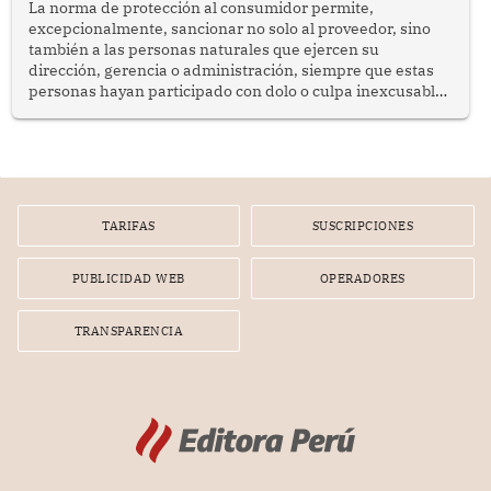
La norma de protección al consumidor permite,
excepcionalmente, sancionar no solo al proveedor, sino
también a las personas naturales que ejercen su
dirección, gerencia o administración, siempre que estas
personas hayan participado con dolo o culpa inexcusable
en el planeamiento, la realización o la ejecución de la
infracción. En un caso reciente, Indecopi sancionó al
gerente de un proveedor de servicios de entretenimiento
por la frustrada realización de un meet and greet con
Lionel Messi, cuya presencia fue ofrecida, a su vez, por el
gerente de la empresa promotora en una entrevista
TARIFAS
SUSCRIPCIONES
radial.
PUBLICIDAD WEB
OPERADORES
TRANSPARENCIA