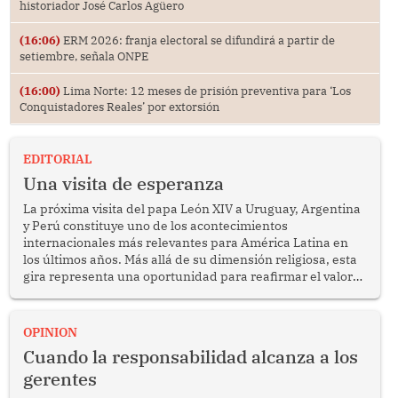
historiador José Carlos Agüero
(16:06)
ERM 2026: franja electoral se difundirá a partir de
setiembre, señala ONPE
(16:00)
Lima Norte: 12 meses de prisión preventiva para ‘Los
Conquistadores Reales’ por extorsión
EDITORIAL
Una visita de esperanza
La próxima visita del papa León XIV a Uruguay, Argentina
y Perú constituye uno de los acontecimientos
internacionales más relevantes para América Latina en
los últimos años. Más allá de su dimensión religiosa, esta
gira representa una oportunidad para reafirmar el valor
del diálogo, fortalecer los vínculos entre los pueblos y
proyectar una imagen de cooperación en una región que
enfrenta desafíos en materia de desarrollo, cohesión
OPINION
social y gobernabilidad.
Cuando la responsabilidad alcanza a los
gerentes