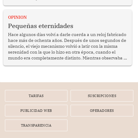
anuncio formulado por la presidenta de la república,
Keiko Fujimori, de incrementar de 350 a 700 soles
bimestrales el subsidio que reciben los beneficiarios del
OPINION
programa Pensión 65 abre una oportunidad para
Pequeñas eternidades
reflexionar sobre la importancia de fortalecer las políticas
públicas dirigidas a los adultos mayores en pobreza.
Hace algunos días volví a darle cuerda a un reloj fabricado
hace más de ochenta años. Después de unos segundos de
silencio, el viejo mecanismo volvió a latir con la misma
serenidad con la que lo hizo en otra época, cuando el
mundo era completamente distinto. Mientras observaba el
lento movimiento de sus agujas pensé que algunas cosas
poseen una misteriosa capacidad para sobrevivir al
tiempo.
TARIFAS
SUSCRIPCIONES
PUBLICIDAD WEB
OPERADORES
TRANSPARENCIA