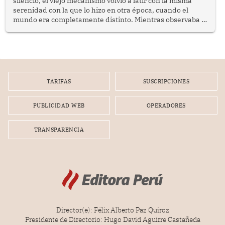
silencio, el viejo mecanismo volvió a latir con la misma
serenidad con la que lo hizo en otra época, cuando el
mundo era completamente distinto. Mientras observaba el
lento movimiento de sus agujas pensé que algunas cosas
poseen una misteriosa capacidad para sobrevivir al
tiempo.
TARIFAS
SUSCRIPCIONES
PUBLICIDAD WEB
OPERADORES
TRANSPARENCIA
Director(e): Félix Alberto Paz Quiroz
Presidente de Directorio: Hugo David Aguirre Castañeda