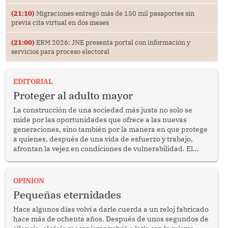
(21:10)
Migraciones entregó más de 150 mil pasaportes sin
previa cita virtual en dos meses
(21:00)
ERM 2026: JNE presenta portal con información y
servicios para proceso electoral
EDITORIAL
Proteger al adulto mayor
La construcción de una sociedad más justa no solo se
mide por las oportunidades que ofrece a las nuevas
generaciones, sino también por la manera en que protege
a quienes, después de una vida de esfuerzo y trabajo,
afrontan la vejez en condiciones de vulnerabilidad. El
anuncio formulado por la presidenta de la república,
Keiko Fujimori, de incrementar de 350 a 700 soles
bimestrales el subsidio que reciben los beneficiarios del
OPINION
programa Pensión 65 abre una oportunidad para
Pequeñas eternidades
reflexionar sobre la importancia de fortalecer las políticas
públicas dirigidas a los adultos mayores en pobreza.
Hace algunos días volví a darle cuerda a un reloj fabricado
hace más de ochenta años. Después de unos segundos de