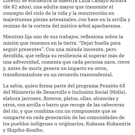
Loreto), se encuentra la maestra Lidia Canayo Aricara
(de 82 años), una adulta mayor que transmite el
concepto del ciclo de la vida y la resurrección en
majestuosas piezas artesanales, con base en la arcilla y
cenizas de la corteza del místico árbol apacharama.
Mientras lija uno de sus trabajos, reflexiona sobre la
misión que tenemos en la tierra: “Dejar huella para
seguir presentes”. Con una mirada inocente, pero
decidida, que refleja su resiliencia al superar más de
una adversidad, comenta que cada persona nace, crece
y, antes de morir, genera un impacto en otros,
transformándose en un recuerdo trascendental.
La sabia, quien forma parte del programa Pensión 65
del Ministerio de Desarrollo e Inclusión Social (Midis),
elabora jarrones, floreros, platos, ollas, alcancías y
otros, con arcilla o barro que recoge de las cabeceras
del río, y que combina con un componente que se
comparte en cada generación de las comunidades de
los pueblos indígenas u originarios, Kukama-Kukamiria
y Shipibo-Konibo.