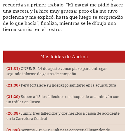
recuerda su primer trabajo. “Mi mamá me pidió hacer
una maceta y la hice muy gruesa; pero ella me tuvo
paciencia y me explicó, hasta que luego se sorprendió
de lo que hacía”, finaliza, mientras se le dibuja una
tierna sonrisa en el rostro.
Más leídas de Andina
(21:31)
ONPE: El 24 de agosto vence plazo para entregar
segundo informe de gastos de campaña
(21:30)
Perú fortalece su liderazgo sanitario en la acuicultura
(21:20)
Suben a 13 los fallecidos en choque de una miniván con
un tráiler en Cusco
(20:38)
Junín: tres fallecidos y dos heridos a causa de accidente
en la Carretera Central
(20:26)
Serums 2026-II: Link para conocer el lugar donde