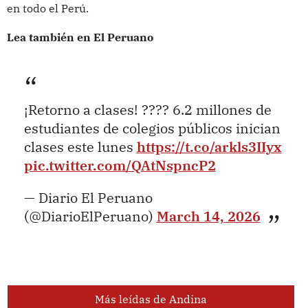
en todo el Perú.
Lea también en El Peruano
¡Retorno a clases! ???? 6.2 millones de
estudiantes de colegios públicos inician
clases este lunes
https://t.co/arkls3IIyx
pic.twitter.com/QAtNspncP2
— Diario El Peruano
(@DiarioElPeruano)
March 14, 2026
Más leídas de Andina