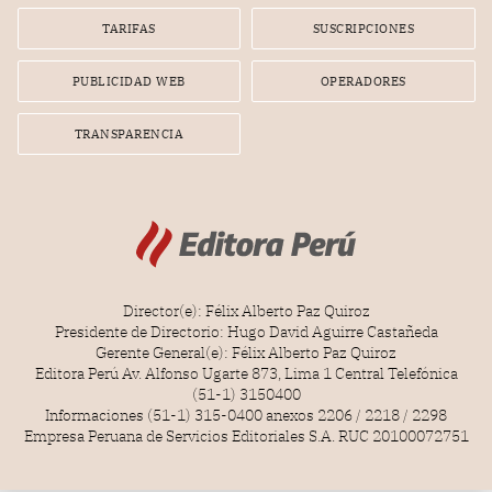
gerente de la empresa promotora en una entrevista
TARIFAS
SUSCRIPCIONES
radial.
PUBLICIDAD WEB
OPERADORES
TRANSPARENCIA
Director(e): Félix Alberto Paz Quiroz
Presidente de Directorio: Hugo David Aguirre Castañeda
Gerente General(e): Félix Alberto Paz Quiroz
Editora Perú Av. Alfonso Ugarte 873, Lima 1 Central Telefónica
(51-1) 3150400
Informaciones (51-1) 315-0400 anexos 2206 / 2218 / 2298
Empresa Peruana de Servicios Editoriales S.A. RUC 20100072751