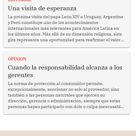
Una visita de esperanza
La próxima visita del papa León XIV a Uruguay, Argentina
y Perú constituye uno de los acontecimientos
internacionales más relevantes para América Latina en
los últimos años. Más allá de su dimensión religiosa, esta
gira representa una oportunidad para reafirmar el valor
del diálogo, fortalecer los vínculos entre los pueblos y
proyectar una imagen de cooperación en una región que
enfrenta desafíos en materia de desarrollo, cohesión
OPINION
social y gobernabilidad.
Cuando la responsabilidad alcanza a los
gerentes
La norma de protección al consumidor permite,
excepcionalmente, sancionar no solo al proveedor, sino
también a las personas naturales que ejercen su
dirección, gerencia o administración, siempre que estas
personas hayan participado con dolo o culpa inexcusable
en el planeamiento, la realización o la ejecución de la
infracción. En un caso reciente, Indecopi sancionó al
gerente de un proveedor de servicios de entretenimiento
por la frustrada realización de un meet and greet con
Lionel Messi, cuya presencia fue ofrecida, a su vez, por el