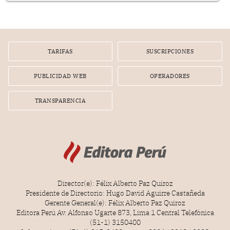
infracción. En un caso reciente, Indecopi sancionó al
gerente de un proveedor de servicios de entretenimiento
por la frustrada realización de un meet and greet con
Lionel Messi, cuya presencia fue ofrecida, a su vez, por el
gerente de la empresa promotora en una entrevista
TARIFAS
SUSCRIPCIONES
radial.
PUBLICIDAD WEB
OPERADORES
TRANSPARENCIA
Director(e): Félix Alberto Paz Quiroz
Presidente de Directorio: Hugo David Aguirre Castañeda
Gerente General(e): Félix Alberto Paz Quiroz
Editora Perú Av. Alfonso Ugarte 873, Lima 1 Central Telefónica
(51-1) 3150400