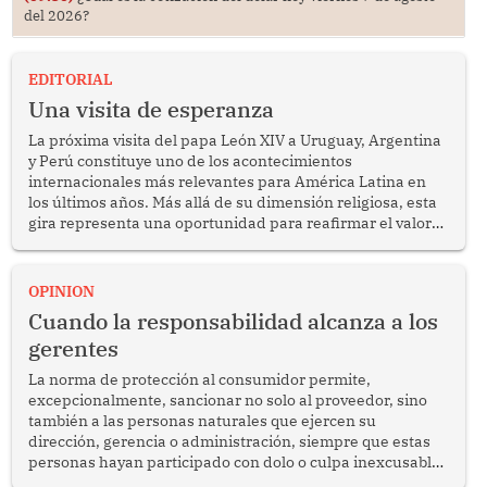
del 2026?
EDITORIAL
Una visita de esperanza
La próxima visita del papa León XIV a Uruguay, Argentina
y Perú constituye uno de los acontecimientos
internacionales más relevantes para América Latina en
los últimos años. Más allá de su dimensión religiosa, esta
gira representa una oportunidad para reafirmar el valor
del diálogo, fortalecer los vínculos entre los pueblos y
proyectar una imagen de cooperación en una región que
enfrenta desafíos en materia de desarrollo, cohesión
OPINION
social y gobernabilidad.
Cuando la responsabilidad alcanza a los
gerentes
La norma de protección al consumidor permite,
excepcionalmente, sancionar no solo al proveedor, sino
también a las personas naturales que ejercen su
dirección, gerencia o administración, siempre que estas
personas hayan participado con dolo o culpa inexcusable
en el planeamiento, la realización o la ejecución de la