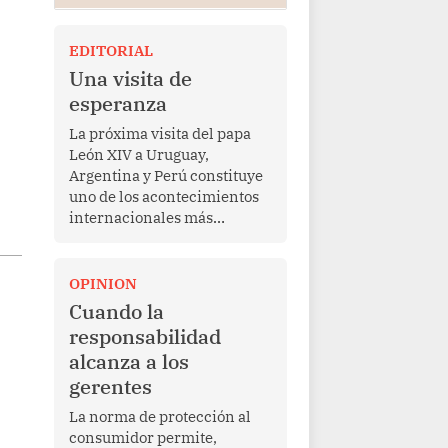
EDITORIAL
Una visita de
esperanza
La próxima visita del papa
León XIV a Uruguay,
Argentina y Perú constituye
uno de los acontecimientos
internacionales más
relevantes para América
Latina en los últimos años.
Más allá de su dimensión
OPINION
religiosa, esta gira
Cuando la
representa una oportunidad
responsabilidad
para reafirmar el valor del
alcanza a los
diálogo, fortalecer los
gerentes
vínculos entre los pueblos y
proyectar una imagen de
La norma de protección al
cooperación en una región
consumidor permite,