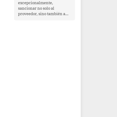
que enfrenta desafíos en
excepcionalmente,
materia de desarrollo,
sancionar no solo al
cohesión social y
proveedor, sino también a
gobernabilidad.
las personas naturales que
ejercen su dirección,
gerencia o administración,
siempre que estas personas
hayan participado con dolo o
culpa inexcusable en el
planeamiento, la realización
o la ejecución de la
infracción. En un caso
reciente, Indecopi sancionó
al gerente de un proveedor
de servicios de
entretenimiento por la
frustrada realización de un
meet and greet con Lionel
Messi, cuya presencia fue
ofrecida, a su vez, por el
gerente de la empresa