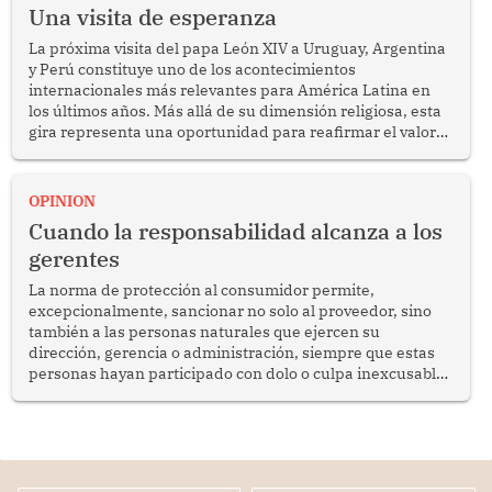
Una visita de esperanza
La próxima visita del papa León XIV a Uruguay, Argentina
y Perú constituye uno de los acontecimientos
internacionales más relevantes para América Latina en
los últimos años. Más allá de su dimensión religiosa, esta
gira representa una oportunidad para reafirmar el valor
del diálogo, fortalecer los vínculos entre los pueblos y
proyectar una imagen de cooperación en una región que
enfrenta desafíos en materia de desarrollo, cohesión
OPINION
social y gobernabilidad.
Cuando la responsabilidad alcanza a los
gerentes
La norma de protección al consumidor permite,
excepcionalmente, sancionar no solo al proveedor, sino
también a las personas naturales que ejercen su
dirección, gerencia o administración, siempre que estas
personas hayan participado con dolo o culpa inexcusable
en el planeamiento, la realización o la ejecución de la
infracción. En un caso reciente, Indecopi sancionó al
gerente de un proveedor de servicios de entretenimiento
por la frustrada realización de un meet and greet con
Lionel Messi, cuya presencia fue ofrecida, a su vez, por el