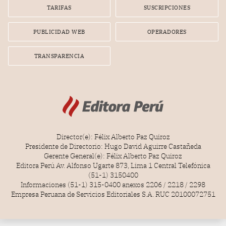
gerente de la empresa promotora en una entrevista
TARIFAS
SUSCRIPCIONES
radial.
PUBLICIDAD WEB
OPERADORES
TRANSPARENCIA
Director(e): Félix Alberto Paz Quiroz
Presidente de Directorio: Hugo David Aguirre Castañeda
Gerente General(e): Félix Alberto Paz Quiroz
Editora Perú Av. Alfonso Ugarte 873, Lima 1 Central Telefónica
(51-1) 3150400
Informaciones (51-1) 315-0400 anexos 2206 / 2218 / 2298
Empresa Peruana de Servicios Editoriales S.A. RUC 20100072751